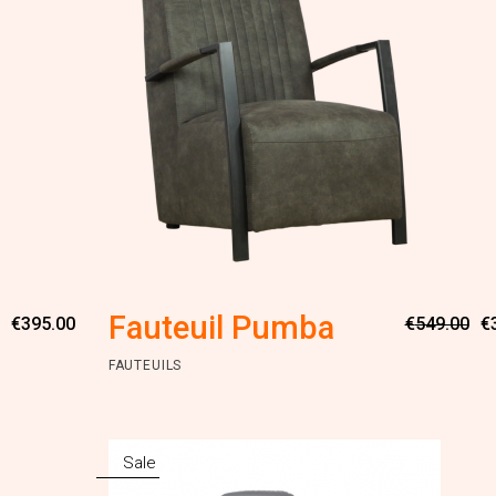
Oorspronkelijke
Huidige
Fauteuil Pumba
€
395.00
€
549.00
€
prijs
prijs
was:
is:
FAUTEUILS
€695.00.
€395.00.
Sale