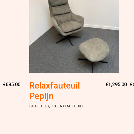
Oorspronkelijke
Huidige
Relaxfauteuil
€
695.00
€
1,295.00
€
prijs
prijs
was:
is:
Pepijn
€1,295.00.
€695.00.
,
FAUTEUILS
RELAXFAUTEUILS