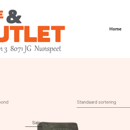
Home
toond
Standaard sortering
Sale