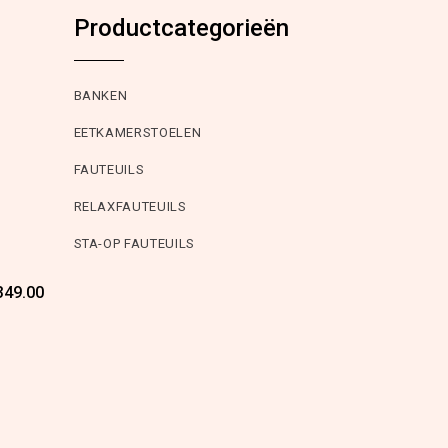
Productcategorieën
BANKEN
EETKAMERSTOELEN
FAUTEUILS
RELAXFAUTEUILS
STA-OP FAUTEUILS
Oorspronkelijke
Huidige
349.00
prijs
prijs
was:
is:
€549.00.
€349.00.