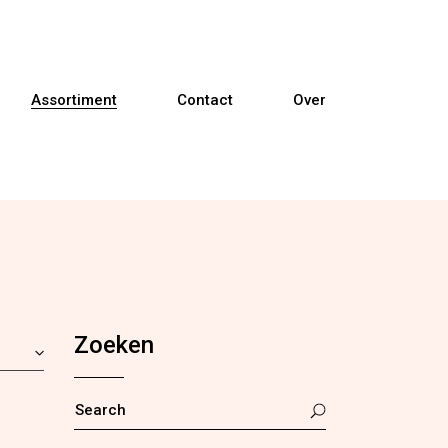
Assortiment
Contact
Over
Banken
Fauteuils
Relaxfauteuils
Zoeken
Sta-op fauteuils
Eetkamerstoelen
SEARCH
FOR: