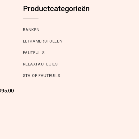
Productcategorieën
BANKEN
EETKAMERSTOELEN
FAUTEUILS
RELAXFAUTEUILS
STA-OP FAUTEUILS
Oorspronkelijke
Huidige
995.00
prijs
prijs
was:
is:
€1,895.00.
€995.00.