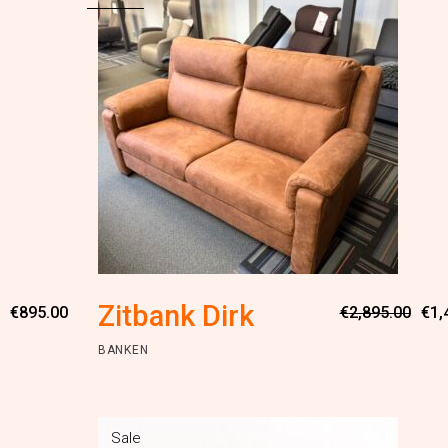
Oorspronkelijke
Huidige
Zitbank Dirk
€
895.00
€
2,895.00
€
1,
prijs
prijs
was:
is:
BANKEN
€1,695.00.
€895.00.
Sale