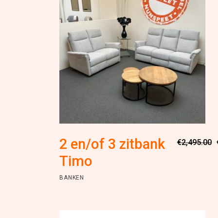
2 en/of 3 zitbank
€
2,495.00
Timo
BANKEN