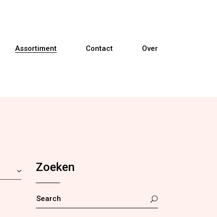
Assortiment
Contact
Over
Banken
Fauteuils
Relaxfauteuils
Zoeken
Sta-op fauteuils
Eetkamerstoelen
SEARCH
FOR: