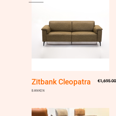
Zitbank Cleopatra
€
1,695.00
BANKEN