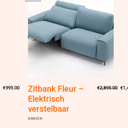
Zitbank Fleur –
€
995.00
€
2,895.00
€
1,
Elektrisch
verstelbaar
BANKEN