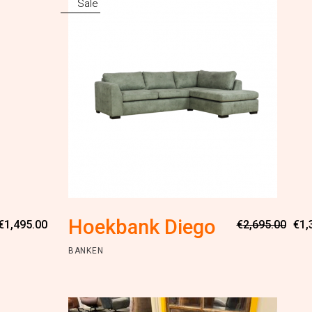
Sale
Hoekbank Diego
€
1,495.00
€
2,695.00
€
1,
BANKEN