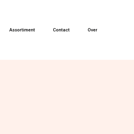
Assortiment
Contact
Over
Banken
Fauteuils
Relaxfauteuils
Sta-op fauteuils
Eetkamerstoelen