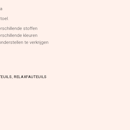
.
.
na
toel.
erschillende stoffen
erschillende kleuren
nderstellen te verkrijgen
TEUILS
,
RELAXFAUTEUILS