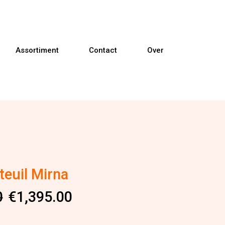
Assortiment
Contact
Over
Banken
Fauteuils
Relaxfauteuils
teuil Mirna
Sta-op fauteuils
elijke
0
€
1,395.00
Eetkamerstoelen