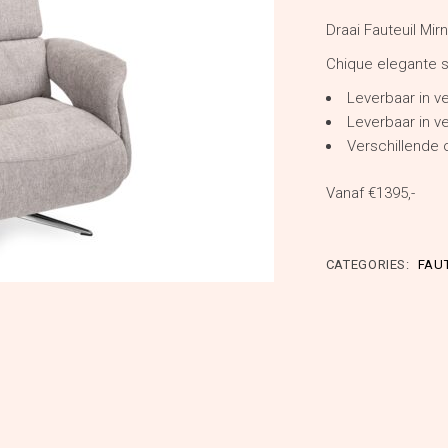
€2,695.00
€1,395.00
Draai Fauteuil Mir
Chique elegante s
Leverbaar in v
Leverbaar in v
Verschillende o
Vanaf €1395,-
CATEGORIES:
FAU