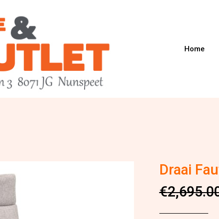
Home
Draai Fau
Oorspronk
Huidige
€
2,695.0
prijs
prijs
was:
is: