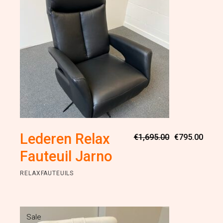
Oorsp
Huidi
Lederen Relax
€
1,695.00
€
795.00
prijs
prijs
was:
is:
Fauteuil Jarno
€1,69
€795.
RELAXFAUTEUILS
Sale