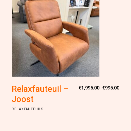
Oorsp
Huidi
Relaxfauteuil –
€
1,995.00
€
995.00
prijs
prijs
was:
is:
Joost
€1,99
€995.
RELAXFAUTEUILS