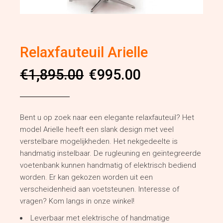
Relaxfauteuil Arielle
Oorspronkelijke
Huidige
€
1,895.00
€
995.00
prijs
prijs
was:
is:
€1,895.00.
€995.00.
Bent u op zoek naar een elegante relaxfauteuil? Het
model Arielle heeft een slank design met veel
verstelbare mogelijkheden. Het nekgedeelte is
handmatig instelbaar. De rugleuning en geïntegreerde
voetenbank kunnen handmatig of elektrisch bediend
worden. Er kan gekozen worden uit een
verscheidenheid aan voetsteunen. Interesse of
vragen? Kom langs in onze winkel!
Leverbaar met elektrische of handmatige