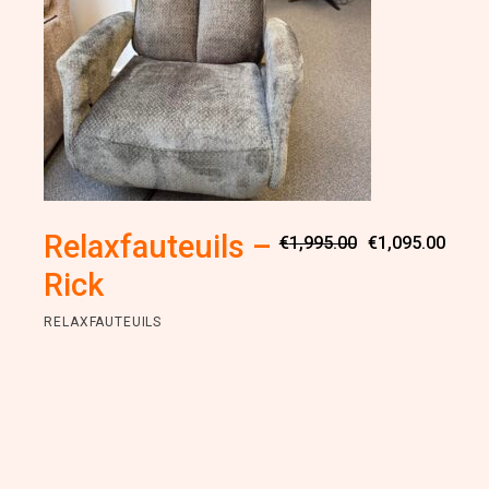
Oorsp
Huidi
Relaxfauteuils –
€
1,995.00
€
1,095.00
prijs
prijs
was:
is:
Rick
€1,99
€1,09
RELAXFAUTEUILS