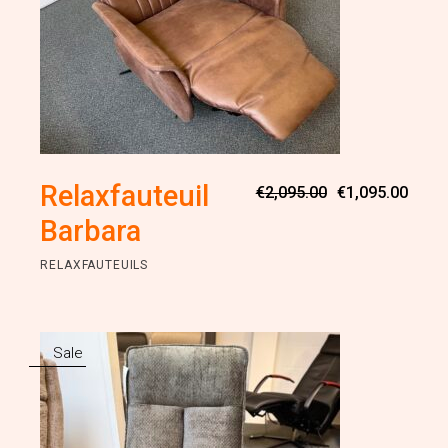
Oorsp
Huidi
Relaxfauteuil
€
2,095.00
€
1,095.00
prijs
prijs
was:
is:
Barbara
€2,09
€1,09
RELAXFAUTEUILS
Sale