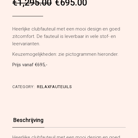
Oorspronkelijke
Huidige
€
1,295.00
€
695.00
prijs
prijs
was:
is:
€1,295.00.
€695.00.
Heerlijke clubfauteuil met een mooi design en goed
zitcomfort. De fauteuil is leverbaar in vele stof- en
leervarianten.
Keuzemogelijkheden: zie pictogrammen hieronder.
Prijs vanaf €695,-
CATEGORY:
RELAXFAUTEUILS
Beschrijving
Heerlijke clubfauteuil met een mooi design en goed