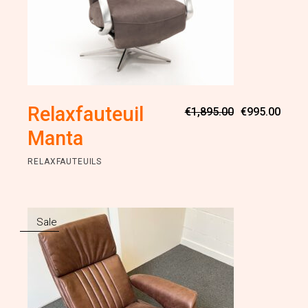
Oorsp
Huidi
Relaxfauteuil
€
1,895.00
€
995.00
prijs
prijs
was:
is:
Manta
€1,89
€995.
RELAXFAUTEUILS
Sale