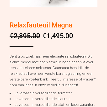
Relaxfauteuil Magna
Oorspronkelijke
Huidige
€
2,895.00
€
1,495.00
prijs
prijs
was:
is:
€2,895.00.
€1,495.00.
Bent u op zoek naar een elegante relaxfauteuil? Dit
slanke model met open armleuningen beschikt over
een verstelbare neksteun. Daarnaast beschikt de
relaxfauteuil over een verstelbare rugleuning en een
verstelbare voetenbank. Heeft u interesse of vragen?
Kom dan langs in onze winkel in Nunspeet!
Leverbaar in verschillende formaten;
Leverbaar in verschillende kleuren;
Leverbaar in verschillende stof- en ledervarianten.