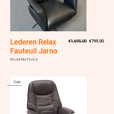
Oorsp
Huidi
Lederen Relax
€
1,695.00
€
795.00
prijs
prijs
was:
is:
Fauteuil Jarno
€1,69
€795.
RELAXFAUTEUILS
Sale