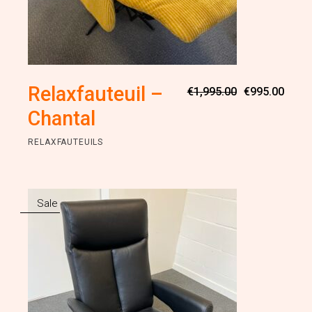
Oorsp
Huidi
Relaxfauteuil –
€
1,995.00
€
995.00
prijs
prijs
was:
is:
Chantal
€1,99
€995.
RELAXFAUTEUILS
Sale