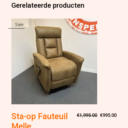
Gerelateerde producten
Sale
Oorsp
Huidi
Sta-op Fauteuil
€
1,995.00
€
995.00
prijs
prijs
was:
is:
Melle
€1,99
€995.