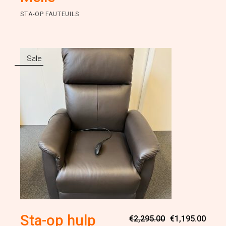
STA-OP FAUTEUILS
Sale
Oorsp
Huidi
Sta-op hulp
€
2,295.00
€
1,195.00
prijs
prijs