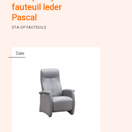
was:
is:
fauteuil leder
€2,29
€1,19
Pascal
STA-OP FAUTEUILS
Sale