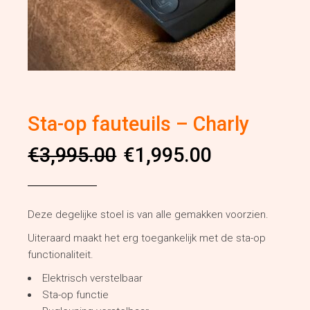
Sta-op fauteuils – Charly
Oorspronkelijke
Huidige
€
3,995.00
€
1,995.00
prijs
prijs
was:
is:
€3,995.00.
€1,995.00.
Deze degelijke stoel is van alle gemakken voorzien.
Uiteraard maakt het erg toegankelijk met de sta-op
functionaliteit.
Elektrisch verstelbaar
Sta-op functie