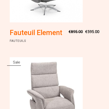
Oorsp
Huidi
Fauteuil Element
€
895.00
€
595.00
prijs
prijs
was:
is:
FAUTEUILS
€895.
€595.
Sale