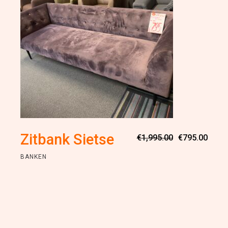
Oorsp
Huidi
Zitbank Sietse
€
1,995.00
€
795.00
prijs
prijs
was:
is:
BANKEN
€1,99
€795.