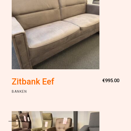
Zitbank Eef
€
995.00
BANKEN
Sale