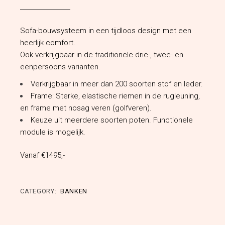
was:
is:
€1,995.00.
€1,495.00.
Sofa-bouwsysteem in een tijdloos design met een
heerlijk comfort.
Ook verkrijgbaar in de traditionele drie-, twee- en
eenpersoons varianten.
Verkrijgbaar in meer dan 200 soorten stof en leder.
Frame: Sterke, elastische riemen in de rugleuning,
en frame met nosag veren (golfveren).
Keuze uit meerdere soorten poten. Functionele
module is mogelijk.
Vanaf €1495,-
CATEGORY:
BANKEN