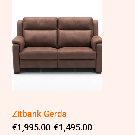
Zitbank Gerda
Oorspronkelijke
Huidige
€
1,995.00
€
1,495.00
prijs
prijs