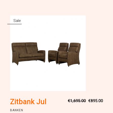
Sale
Oorsp
Huidi
Zitbank Jul
€
1,695.00
€
895.00
prijs
prijs
was:
is:
BANKEN
€1,69
€895.