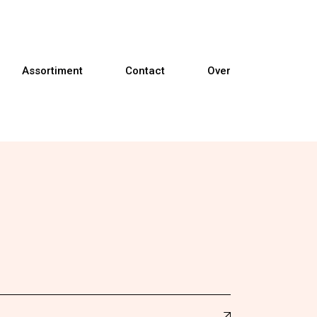
Assortiment
Contact
Over
Banken
Fauteuils
Relaxfauteuils
Sta-op fauteuils
Eetkamerstoelen