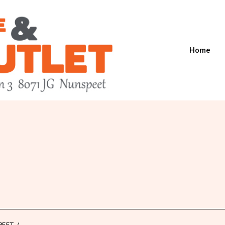
Home
PEET