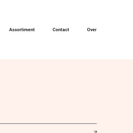
Assortiment
Contact
Over
Banken
Fauteuils
Relaxfauteuils
Sta-op fauteuils
Eetkamerstoelen