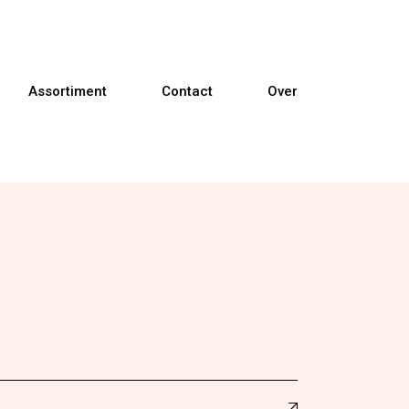
Assortiment
Contact
Over
Banken
Fauteuils
Relaxfauteuils
Sta-op fauteuils
Eetkamerstoelen