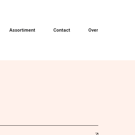
Assortiment
Contact
Over
Banken
Fauteuils
Relaxfauteuils
Sta-op fauteuils
Eetkamerstoelen