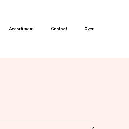
Assortiment
Contact
Over
Banken
Fauteuils
Relaxfauteuils
Sta-op fauteuils
Eetkamerstoelen