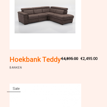
Oorsp
Huidi
Hoekbank Teddy
€
4,895.00
€
2,495.00
prijs
prijs
was:
is:
BANKEN
€4,89
€2,49
Sale