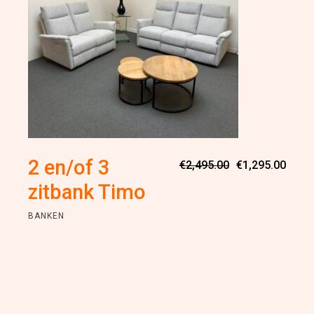
Oorsp
Huidi
2 en/of 3
€
2,495.00
€
1,295.00
prijs
prijs
was:
is:
zitbank Timo
€2,49
€1,29
BANKEN