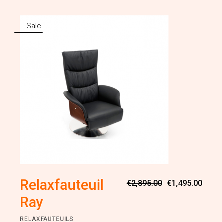
Sale
Oorsp
Huidi
Relaxfauteuil
€
2,895.00
€
1,495.00
prijs
prijs
was:
is:
Ray
€2,89
€1,49
RELAXFAUTEUILS