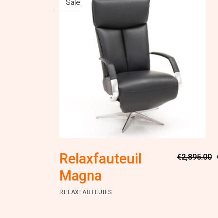
Sale
Relaxfauteuil
€
2,895.00
Magna
RELAXFAUTEUILS