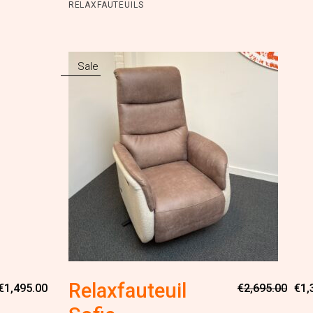
RELAXFAUTEUILS
Sale
Oorspronkelijke
Huidige
Relaxfauteuil
€
1,495.00
€
2,695.00
€
1,
prijs
prijs
was:
is: