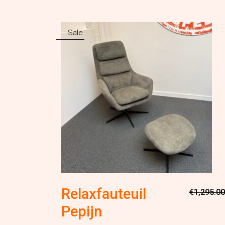
Sale
Relaxfauteuil
€
1,295.00
Pepijn