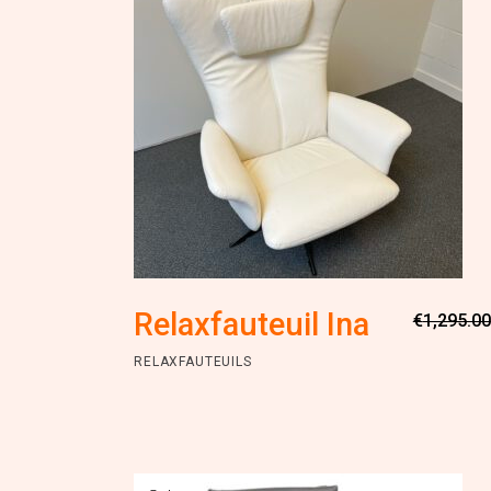
Relaxfauteuil Ina
€
1,295.00
RELAXFAUTEUILS