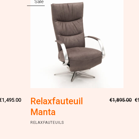
Sale
Oorspronkelijke
Huidige
Relaxfauteuil
€
1,495.00
€
1,895.00
€
prijs
prijs
was:
is:
Manta
€2,895.00.
€1,495.00.
RELAXFAUTEUILS