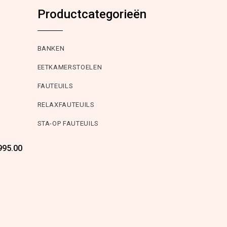
Productcategorieën
BANKEN
EETKAMERSTOELEN
FAUTEUILS
RELAXFAUTEUILS
STA-OP FAUTEUILS
Oorspronkelijke
Huidige
995.00
prijs
prijs
was:
is:
€1,895.00.
€995.00.