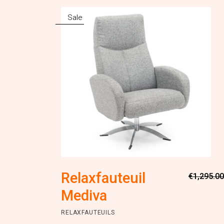
Sale
Relaxfauteuil
€
1,295.00
Mediva
RELAXFAUTEUILS