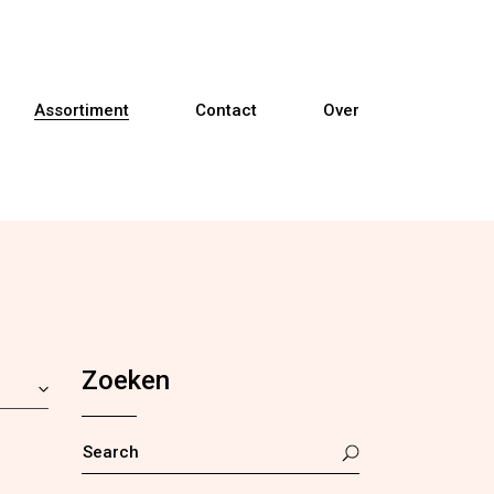
Assortiment
Contact
Over
Banken
Fauteuils
Relaxfauteuils
Zoeken
Sta-op fauteuils
Eetkamerstoelen
SEARCH
FOR: