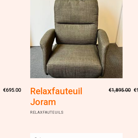
Oorspronkelijke
Huidige
Relaxfauteuil
€
695.00
€
1,895.00
€
prijs
prijs
was:
is:
Joram
€1,295.00.
€695.00.
RELAXFAUTEUILS